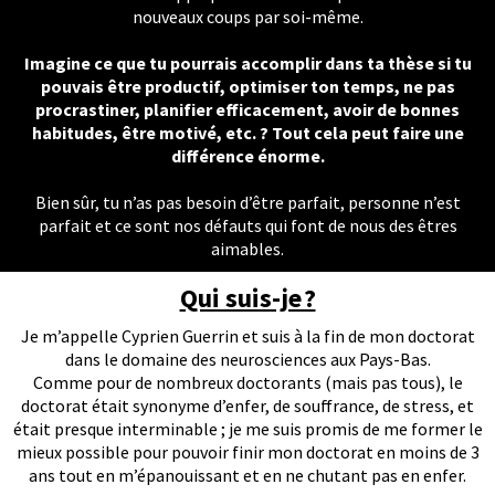
nouveaux coups par soi-même.
Imagine ce que tu pourrais accomplir dans ta thèse si tu
pouvais être productif, optimiser ton temps, ne pas
procrastiner, planifier efficacement, avoir de bonnes
habitudes, être motivé, etc. ? Tout cela peut faire une
différence énorme.
Bien sûr, tu n’as pas besoin d’être parfait, personne n’est
parfait et ce sont nos défauts qui font de nous des êtres
aimables.
Qui suis-je ?
Je m’appelle Cyprien Guerrin et suis à la fin de mon doctorat
dans le domaine des neurosciences aux Pays-Bas.
Comme pour de nombreux doctorants (mais pas tous), le
doctorat était synonyme d’enfer, de souffrance, de stress, et
était presque interminable ; je me suis promis de me former le
mieux possible pour pouvoir finir mon doctorat en moins de 3
ans tout en m’épanouissant et en ne chutant pas en enfer.