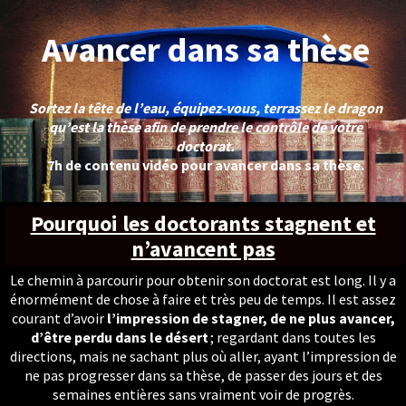
Avancer dans sa thèse
Sortez la tête de l’eau, équipez-vous, terrassez le dragon
qu’est la thèse afin de prendre le contrôle de votre
doctorat.
7h de contenu vidéo pour avancer dans sa thèse.
Pourquoi les doctorants stagnent et
n’avancent pas
Le chemin à parcourir pour obtenir son doctorat est long. Il y a
énormément de chose à faire et très peu de temps. Il est assez
courant d’avoir
l’impression de stagner, de ne plus avancer,
d’être perdu dans le désert
; regardant dans toutes les
directions, mais ne sachant plus où aller, ayant l’impression de
ne pas progresser dans sa thèse, de passer des jours et des
semaines entières sans vraiment voir de progrès.