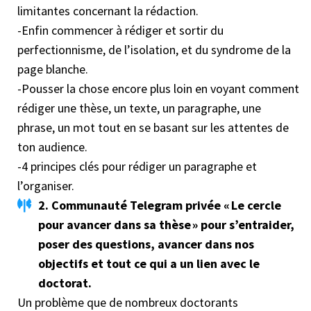
soi et de maintenir un équilibre vie privée-
limitantes concernant la rédaction.
Dans cette partie, nous allons voir comment gérer
doctorat et trouver son rythme de travail
-Enfin commencer à rédiger et sortir du
les différentes phases de la journée pour travailler
Dans cette partie, nous allons voir l’importance et
perfectionnisme, de l’isolation, et du syndrome de la
lorsque tu es le plus efficace et donc optimiser ton
le devoir moral de prendre soin de soi comme tu
page blanche.
temps.
prendrais soin d’un autre. Nous allons aussi voir
-Pousser la chose encore plus loin en voyant comment
Partie 8 — Neuroplasticité et productivité
comment prendre du temps libre, garder ses
rédiger une thèse, un texte, un paragraphe, une
Dans cette partie, nous allons voir le modèle de la
hobbies, maintenir un équilibre vie privée-doctorat,
phrase, un mot tout en se basant sur les attentes de
flèche dopaminergique, adrénergique et
définir un sa journée idéale, sa semaine idéale pour
ton audience.
acétycholinergique pour devenir motivés, devenir
enfin créer un idéal que nous cherchons, apprendre
-4 principes clés pour rédiger un paragraphe et
énormément concentrés et pouvoir le faire
à ajuster son tir, et suivre activement ses progrès.
l’organiser.
n’importe où. Nous allons parler de conscience,
Partie 9 — Méthode divine de la
2. Communauté Telegram privée « Le cercle
porter son attention, sommeil, stress, caféine,
contemplation
pour avancer dans sa thèse » pour s’entraider,
sport, commettre des erreurs, valeurs, et bien
Dans cette partie, nous allons voir comment
poser des questions, avancer dans nos
d’autres choses encore. Tout cela pour augmenter
séparer le bon grain de l’ivraie, les bonnes actions
objectifs et tout ce qui a un lien avec le
tes niveaux d’adrénaline, de dopamine et
des mauvaises pour enfin faire les actions te
doctorat.
d’acétylcholine.
permettant d’avancer concrètement vers ton
Un problème que de nombreux doctorants