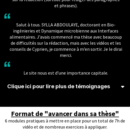
et phrases).
Salut à tous. SYLLA ABDOULAYE, doctorant en Bio-
ingénieries et Dynamique microbienne aux Interfaces
alimentaires. J’avais commencé ma thèse avec beaucoup
de difficultés sur la rédaction, mais avec les vidéos et les
conseils de Cyprien, je commence à m’en sortir. Je le dirai
merci.
Le site nous est d’une importance capitale.
Clique ici pour lire plus de témoignages
Note de 4,8/5 pour le guide de la rédaction
pour apprendre à rédiger une thèse de qualité
(107 participants).
Format de "avancer dans sa thèse"
-Merci ! les explications sont top, juste ce qu’il faut
6 modules pratiques à mettre en place pour un total de 7h de
savoir avant de se lancer !
vidéo et de nombreux exercices à appliquer.