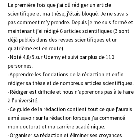
agir. Nous allons aussi voir combien d’heures faut-
La première fois que j’ai dû rédiger un article
thèse
système et l'empêcher de dégénérer.
méthode Pikachu. Nous allons voir comment
il travailler chaque jour et chaque semaine sur son
scientifique et ma thèse, j’étais bloqué. Je ne savais
Dans cette partie nous allons voir pourquoi nous
rendre notre corps prêt pour l’action.
doctorat.
pas comment m’y prendre. Depuis je me suis formé et
procrastinons, l’origine cérébrale de la
Partie 5 — développer une routine tenable
Partie 7 — rendre ses objectifs réalisables
maintenant j’ai rédigé 6 articles scientifiques (3 sont
procrastination, pourquoi la procrastination est
au long terme et maitriser le système de
pour surmonter la sensation et
déjà publiés dans des revues scientifiques et un
une stratégie d’évitement, qui procrastine, et
21 jours pour développer des habitudes
l’impression qu’il y a trop de choses à faire
quatrième est en route).
comment gérer ses émotions pour vaincre la
durables
et ne plus stagner et enfin voir des progrès
-Noté 4,8/5 sur Udemy et suivi par plus de 110
procrastination et enfin développer un désir d’agir.
Dans cette partie, nous allons voir comment
réguliers
personnes.
développer des habitudes et les maintenir au long
Dans cette partie, nous allons utiliser la technique
-Apprendre les fondations de la rédaction et enfin
terme. Nous allons voir comment développer,
des coureurs et du faucon pour planifier des
rédiger sa thèse et de nombreux articles scientifiques.
organiser et garder des routines de travail.
objectifs et sous objectifs réalisables pour réussir à
-Rédiger est difficile et nous n’apprenons pas à le faire
Partie 6 — briser et éradiquer les
atteindre chaque objectif l’un après l’autre en
à l’université.
mauvaises habitudes
étant plus concentré. De plus, nous allons voir la loi
-Ce guide de la rédaction contient tout ce que j’aurais
Dans cette partie, nous allons voir comment
de Parkinson ou comment devenir un monstre de
aimé savoir sur la rédaction lorsque j’ai commencé
éliminer les mauvaises habitudes en brisant le
productivité en gérant les deadlines.
mon doctorat et ma carrière académique.
cercle vicieux qui les entraine.
Partie 8 — Devoir moral de prendre soin de
-Organiser sa rédaction et éliminer ses croyances
Partie 7 — gérer les phases corporelles