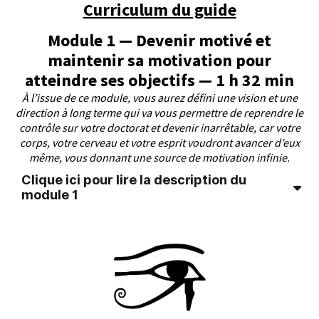
Curriculum du guide
-De nombreuses informations utiles pour bien
rédiger.
Module 1 — Devenir motivé et
-Super cours ! J’y ai appris exactement ce que je
maintenir sa motivation pour
cherchais sur la rédaction (surtout pour rédiger des
atteindre ses objectifs — 1 h 32 min
paragraphes et phrases).
À l’issue de ce module, vous aurez défini une vision et une
Loïckel Lyumpel
: Cyprien, j’aimerais te
direction à long terme qui va vous permettre de reprendre le
contrôle sur votre doctorat et devenir inarrêtable, car votre
remercier d’abord pour ta disponibilité et
corps, votre cerveau et votre esprit voudront avancer d’eux
l’esprit d’écoute bien que j’étais un inconnu.
même, vous donnant une source de motivation infinie.
Grâce à tes conseils et orientations en
Clique ici pour lire la description du
rédaction, j’ai pu écrire une lettre de
module 1
motivation qui a attiré l’attention de
Partie 1 — Le cerveau et la biologie des
l’administrateur. C’est pour cela par la
objectifs pour comprendre le
présente, je viens témoigner ma gratitude à
fonctionnement de notre corps
votre égard et merci aussi pour les multiples
Dans cette partie, nous allons voir les différentes
vidéos et postes au travers les réseaux sociaux,
structures cérébrales impliquées dans la
merci.
définition des objectifs et comment les